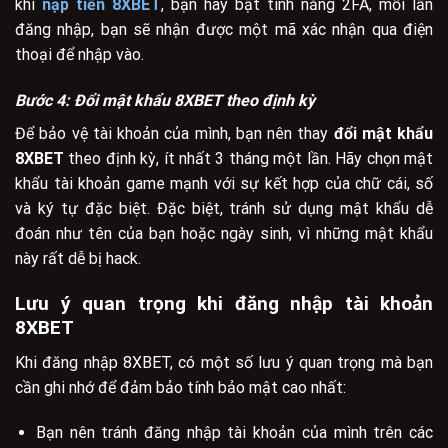
khi
nạp tiền 8XBET
, bạn hãy bật tính năng 2FA, mỗi lần
đăng nhập, bạn sẽ nhận được một mã xác nhận qua điện
thoại để nhập vào.
Bước 4: Đổi mật khẩu 8XBET theo định kỳ
Để bảo vệ tài khoản của mình, bạn nên thay
đổi mật khẩu
8XBET
theo định kỳ, ít nhất 3 tháng một lần. Hãy chọn mật
khẩu tài khoản game mạnh với sự kết hợp của chữ cái, số
và ký tự đặc biệt. Đặc biệt, tránh sử dụng mật khẩu dễ
đoán như tên của bạn hoặc ngày sinh, vì những mật khẩu
này rất dễ bị hack.
Lưu ý quan trọng khi đăng nhập tài khoản
8XBET
Khi đăng nhập 8XBET, có một số lưu ý quan trọng mà bạn
cần ghi nhớ để đảm bảo tính bảo mật cao nhất:
Bạn nên tránh đăng nhập tài khoản của mình trên các