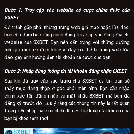
Bước 1: Truy cập vào website cá cược chính thức của
8XBET
Để tránh gặp phải những trang web giả mạo hoặc lừa đảo,
bạn cần đảm bảo rằng mình đang truy cập vào đúng địa chỉ
website của 8XBET. Bạn nên cẩn trọng với những đường
link giả mạo có đuôi khác vì đây có thể là trang web lừa
đảo, gây ảnh hưởng đến tài khoản cá cược của bạn.
Bước 2: Nhập đúng thông tin tài khoản đăng nhập 8XBET
Sau khi đã truy cập vào trang chủ 8XBET uy tín, bạn sẽ
thấy mục đăng nhập ở góc phải màn hình. Bạn cần nhập
chính xác tên đăng nhập và mật khẩu 8XBET mà bạn đã
đăng ký trước đó. Lưu ý rằng các thông tin này là rất quan
trọng, nếu nhập sai quá nhiều lần có thể khiến tài khoản của
bạn bị khóa tạm thời.