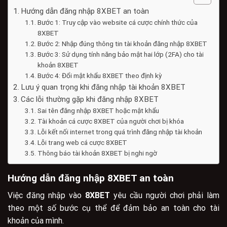
Hướng dẫn đăng nhập 8XBET an toàn
Bước 1: Truy cập vào website cá cược chính thức của
8XBET
Bước 2: Nhập đúng thông tin tài khoản đăng nhập 8XBET
Bước 3: Sử dụng tính năng bảo mật hai lớp (2FA) cho tài
khoản 8XBET
Bước 4: Đổi mật khẩu 8XBET theo định kỳ
Lưu ý quan trọng khi đăng nhập tài khoản 8XBET
Các lỗi thường gặp khi đăng nhập 8XBET
Sai tên đăng nhập 8XBET hoặc mật khẩu
Tài khoản cá cược 8XBET của người chơi bị khóa
Lỗi kết nối internet trong quá trình đăng nhập tài khoản
Lỗi trang web cá cược 8XBET
Thông báo tài khoản 8XBET bị nghi ngờ
Hướng dẫn đăng nhập 8XBET an toàn
Việc đăng nhập vào
8XBET
yêu cầu người chơi phải làm
theo một số bước cụ thể để đảm bảo an toàn cho tài
khoản của mình.