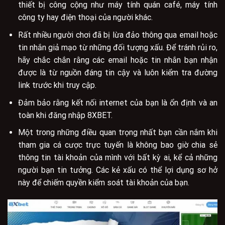
thiết bị công cộng như máy tính quán café, máy tính
công ty hay điện thoại của người khác.
Rất nhiều người chơi đã bị lừa đảo thông qua email hoặc
tin nhắn giả mạo từ những đối tượng xấu. Để tránh rủi ro,
hãy chắc chắn rằng các email hoặc tin nhắn bạn nhận
được là từ nguồn đáng tin cậy và luôn kiểm tra đường
link trước khi truy cập.
Đảm bảo rằng kết nối internet của bạn là ổn định và an
toàn khi đăng nhập 8XBET.
Một trong những điều quan trọng nhất bạn cần nắm khi
tham gia cá cược trực tuyến là không bao giờ chia sẻ
thông tin tài khoản của mình với bất kỳ ai, kể cả những
người bạn tin tưởng. Các kẻ xấu có thể lợi dụng sơ hở
này để chiếm quyền kiểm soát tài khoản của bạn.