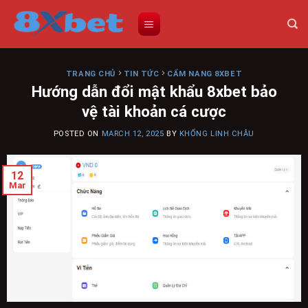
Skip
to
content
TRANG CHỦ
TIN TỨC
CẨM NANG 8XBET
Hướng dẫn đổi mật khẩu 8xbet bảo
vệ tài khoản cá cược
POSTED ON
MARCH 12, 2025
BY
KHỔNG LINH CHÂU
12
Mar