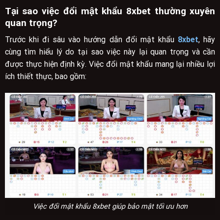
Tại sao việc đổi mật khẩu 8xbet thường xuyên
quan trọng?
Trước khi đi sâu vào hướng dẫn đổi mật khẩu
8xbet
, hãy
cùng tìm hiểu lý do tại sao việc này lại quan trọng và cần
được thực hiện định kỳ. Việc đổi mật khẩu mang lại nhiều lợi
ích thiết thực, bao gồm:
Việc đổi mật khẩu 8xbet giúp bảo mật tối ưu hơn