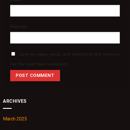
Website
Save my name, email, and website in this browser
for the next time I comment.
ARCHIVES
March 2025