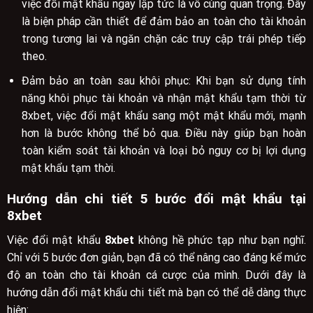
việc đổi mật khẩu ngay lập tức là vô cùng quan trọng. Đây
là biện pháp cần thiết để đảm bảo an toàn cho tài khoản
trong tương lai và ngăn chặn các truy cập trái phép tiếp
theo.
Đảm bảo an toàn sau khôi phục: Khi bạn sử dụng tính
năng khôi phục tài khoản và nhận mật khẩu tạm thời từ
8xbet, việc đổi mật khẩu sang một mật khẩu mới, mạnh
hơn là bước không thể bỏ qua. Điều này giúp bạn hoàn
toàn kiểm soát tài khoản và loại bỏ nguy cơ bị lợi dụng
mật khẩu tạm thời.
Hướng dẫn chi tiết 5 bước đổi mật khẩu tại
8xbet
Việc đổi mật khẩu
8xbet
không hề phức tạp như bạn nghĩ.
Chỉ với 5 bước đơn giản, bạn đã có thể nâng cao đáng kể mức
độ an toàn cho tài khoản cá cược của mình. Dưới đây là
hướng dẫn đổi mật khẩu chi tiết mà bạn có thể dễ dàng thực
hiện: