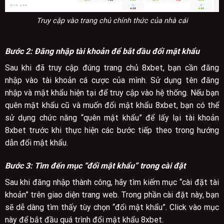
Truy cập vào trang chủ chính thức của nhà cái
Bước 2: Đăng nhập tài khoản để bắt đầu đổi mật khẩu
Sau khi đã truy cập đúng trang chủ 8xbet, bạn cần đăng
nhập vào tài khoản cá cược của mình. Sử dụng tên đăng
nhập và mật khẩu hiện tại để truy cập vào hệ thống. Nếu bạn
quên mật khẩu cũ và muốn đổi mật khẩu 8xbet, bạn có thể
sử dụng chức năng “quên mật khẩu” để lấy lại tài khoản
8xbet trước khi thực hiện các bước tiếp theo trong hướng
dẫn đổi mật khẩu.
Bước 3: Tìm đến mục “đổi mật khẩu” trong cài đặt
Sau khi đăng nhập thành công, hãy tìm kiếm mục “cài đặt tài
khoản” trên giao diện trang web. Trong phần cài đặt này, bạn
sẽ dễ dàng tìm thấy tùy chọn “đổi mật khẩu”. Click vào mục
này để bắt đầu quá trình đổi mật khẩu 8xbet.