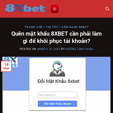
Skip
to
content
TRANG CHỦ
TIN TỨC
CẨM NANG 8XBET
Quên mật khẩu 8XBET cần phải làm
gì để khôi phục tài khoản?
POSTED ON
MARCH 14, 2025
BY
KHỔNG LINH CHÂU
14
Mar