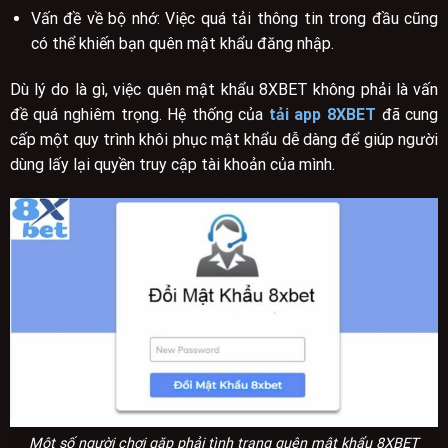
Vấn đề về bộ nhớ: Việc quá tải thông tin trong đầu cũng
có thể khiến bạn quên mật khẩu đăng nhập.
Dù lý do là gì, việc quên mật khẩu 8XBET không phải là vấn
đề quá nghiêm trọng. Hệ thống của
tải app 8XBET
đã cung
cấp một quy trình khôi phục mật khẩu dễ dàng để giúp người
dùng lấy lại quyền truy cập tài khoản của mình.
Một số người chơi gặp phải tình trạng quên mật khẩu 8XBET