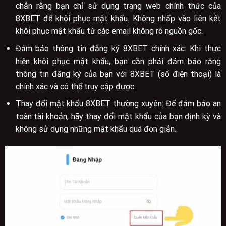
chắn rằng bạn chỉ sử dụng trang web chính thức của
8XBET để khôi phục mật khẩu. Không nhấp vào liên kết
khôi phục mật khẩu từ các email không rõ nguồn gốc.
Đảm bảo thông tin đăng ký 8XBET chính xác: Khi thực
hiện khôi phục mật khẩu, bạn cần phải đảm bảo rằng
thông tin đăng ký của bạn với 8XBET (số điện thoại) là
chính xác và có thể truy cập được.
Thay đổi mật khẩu 8XBET thường xuyên: Để đảm bảo an
toàn tài khoản, hãy thay đổi mật khẩu của bạn định kỳ và
không sử dụng những mật khẩu quá đơn giản.