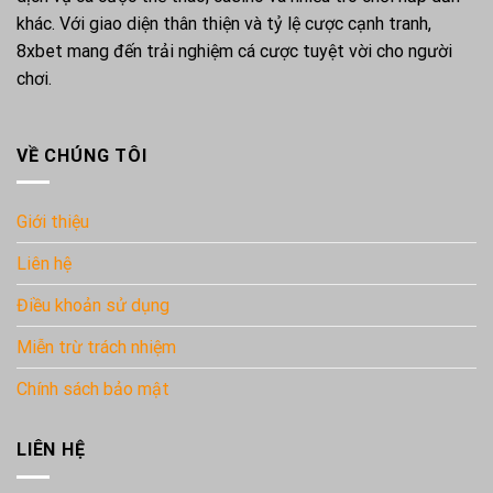
khác. Với giao diện thân thiện và tỷ lệ cược cạnh tranh,
8xbet mang đến trải nghiệm cá cược tuyệt vời cho người
chơi.
VỀ CHÚNG TÔI
Giới thiệu
Liên hệ
Điều khoản sử dụng
Miễn trừ trách nhiệm
Chính sách bảo mật
LIÊN HỆ