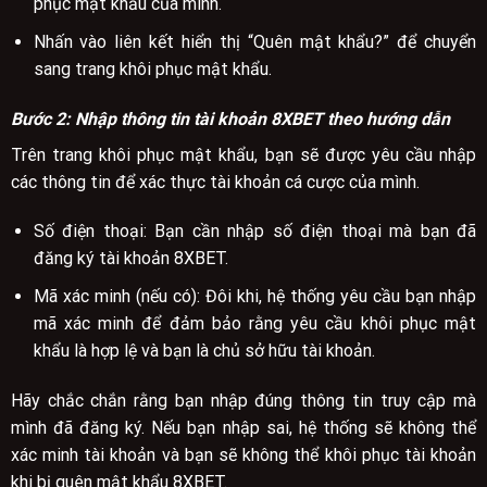
phục mật khẩu của mình.
Nhấn vào liên kết hiển thị “Quên mật khẩu?” để chuyển
sang trang khôi phục mật khẩu.
Bước 2: Nhập thông tin tài khoản 8XBET theo hướng dẫn
Trên trang khôi phục mật khẩu, bạn sẽ được yêu cầu nhập
các thông tin để xác thực tài khoản cá cược của mình.
Số điện thoại: Bạn cần nhập số điện thoại mà bạn đã
đăng ký tài khoản 8XBET.
Mã xác minh (nếu có): Đôi khi, hệ thống yêu cầu bạn nhập
mã xác minh để đảm bảo rằng yêu cầu khôi phục mật
khẩu là hợp lệ và bạn là chủ sở hữu tài khoản.
Hãy chắc chắn rằng bạn nhập đúng thông tin truy cập mà
mình đã đăng ký. Nếu bạn nhập sai, hệ thống sẽ không thể
xác minh tài khoản và bạn sẽ không thể khôi phục tài khoản
khi bị quên mật khẩu 8XBET.