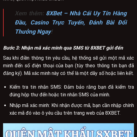
Xem thêm:
8XBet – Nhà Cái Uy Tín Hàng
Đầu, Casino Trực Tuyến, Đánh Bài Đổi
Thưởng Ngay
!
Bước 3: Nhận mã xác minh qua SMS từ 8XBET gửi đến
Sau khi điền thông tin yêu cầu, hệ thống sẽ gửi một mã xác
minh đến số điện thoại của bạn (tùy theo thông tin bạn đã
đăng ký). Mã xác minh này có thể là một dãy số hoặc liên kết.
Kiểm tra tin nhắn SMS: Đảm bảo rằng bạn đã kiểm tra
đúng hộp thư đến hoặc tin nhắn SMS của mình.
Nhập mã xác minh: Khi nhận được mã, bạn cần nhập chính
xác mã đó vào ô yêu cầu trên trang web của 8XBET.